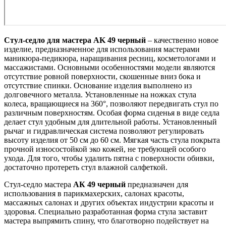
Стул-седло для мастера AK 49 черный
– качественно новое
изделие, предназначенное для использования мастерами
маникюра-педикюра, наращивания ресниц, косметологами и
массажистами. Основными особенностями модели являются
отсутствие ровной поверхности, скошенные вниз бока и
отсутствие спинки. Основание изделия выполнено из
долговечного металла. Установленные на ножках стула
колеса, вращающиеся на 360°, позволяют передвигать стул по
различным поверхностям. Особая форма сиденья в виде седла
делает стул удобным для длительной работы. Установленный
рычаг и гидравлическая система позволяют регулировать
высоту изделия от 50 см до 60 см. Мягкая часть стула покрыта
прочной износостойкой эко кожей, не требующей особого
ухода. Для того, чтобы удалить пятна с поверхности обивки,
достаточно протереть стул влажной салфеткой.
Стул-седло мастера
АК 49 черный
предназначен для
использования в парикмахерских, салонах красоты,
массажных салонах и других объектах индустрии красоты и
здоровья. Специально разработанная форма стула заставит
мастера выпрямить спину, что благотворно подействует на